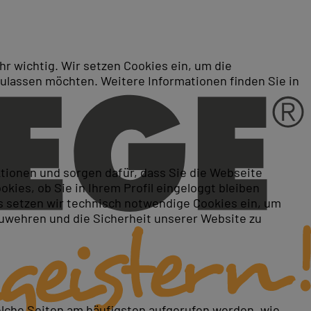
r wichtig. Wir setzen Cookies ein, um die
zulassen möchten. Weitere Informationen finden Sie in
- Erstellung
ktionen und sorgen dafür, dass Sie die Webseite
ies, ob Sie in Ihrem Profil eingeloggt bleiben
 setzen wir technisch notwendige Cookies ein, um
zuwehren und die Sicherheit unserer Website zu
elche Seiten am häufigsten aufgerufen werden, wie