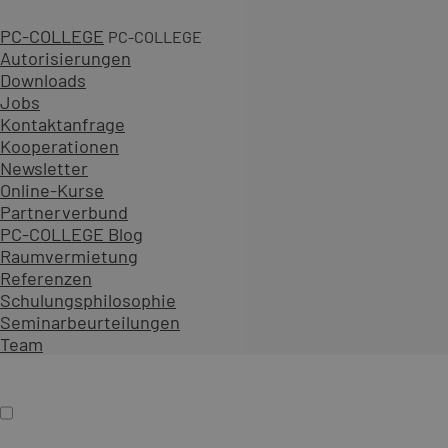
PC-COLLEGE
PC-COLLEGE
Autorisierungen
Downloads
Jobs
3 Tage
Kontaktanfrage
Kooperationen
ab 1.790,00 € zzgl. MwSt.
Newsletter
An 30 Standorten oder online
Online-Kurse
Diesen Kurs als offenes Seminar buchen
Partnerverbund
Gemeinsam mit Teilnehmenden aus verschiedenen Unt
PC-COLLEGE Blog
Als Präsenzseminar oder Live-Online-Training zu festen
Raumvermietung
Referenzen
Inhalt erweitern
Schulungsphilosophie
Präsenz
Online
Termin auswählen
Seminarbeurteilungen
Firmenschulung
Team