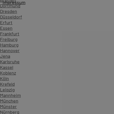
Bremen
Impressum
Dortmund
Dresden
Düsseldorf
Erfurt
Essen
Frankfurt
Freiburg
Hamburg
Hannover
Jena
Karlsruhe
Kassel
Koblenz
Köln
Startseite
Kursübersicht ...
Alle XML Kurse
XSL-FO - XSL
Krefeld
Zahlen, die Vertrauen schaffen - überzeugen Sie sich sel
Leipzig
Mannheim
234.629
München
Teilnehmende
Münster
906
Nürnberg