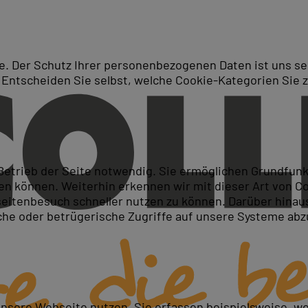
. Der Schutz Ihrer personenbezogenen Daten ist uns seh
 Entscheiden Sie selbst, welche Cookie-Kategorien Sie 
Suche
fiziente Anwendung zur PDF 
 Betrieb der Seite notwendig. Sie ermöglichen Grundfun
 können. Weiterhin erkennen wir mit dieser Art von Cook
itenbesuch schneller nutzen zu können. Darüber hinaus
iche oder betrügerische Zugriffe auf unsere Systeme ab
wandeln
turieren
fbauen
unsere Webseite nutzen. Sie erfassen beispielsweise, w