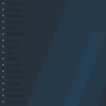
Frankfurt
Freiburg
Hamburg
Hannover
Jena
Karlsruhe
Kassel
Koblenz
Köln
Krefeld
Leipzig
Mannheim
München
Münster
Nürnberg
Paderborn
Regensburg