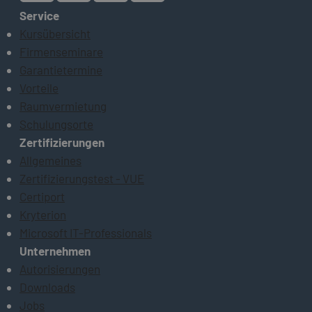
Service
Kursübersicht
Firmenseminare
Garantietermine
Vorteile
Raumvermietung
Schulungsorte
Zertifizierungen
Allgemeines
Zertifizierungstest - VUE
Certiport
Kryterion
Microsoft IT-Professionals
Unternehmen
Autorisierungen
Downloads
Jobs