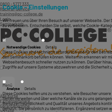
0800 - 5777 333
Cookie – Einstellungen
Rückruf-Service
training@pc-college.de
Login
Wir freuen uns über Ihren Besuch auf unserer Webseite. Der 
Seminarkorb
zu verbessern. Entscheiden Sie selbst, welche Cookie-Kateg
Notwendige Cookies
Details
Diese Cookies sind technisch erforderlich und für den Betri
den Seminarkorb befüllen können. Weiterhin erkennen wir mit
Webseitenbesuch schneller nutzen zu können. Darüber hinaus
Zugriffe auf unsere Systeme abzuwehren und die Sicherheit 
Menü
Analyse
Details
Diese Cookies helfen uns zu verstehen, wie Besucher unsere 
Alle Kurse
Seiten verweilen und über welche Kanäle sie zu uns gelangen.
Firmenseminare
Benutzerfreundlichkeit und Qualität unseres Angebots konti
Garantietermine
genutzt, Sie persönlich zu identifizieren. Ergänzend setzen w
Vorteile