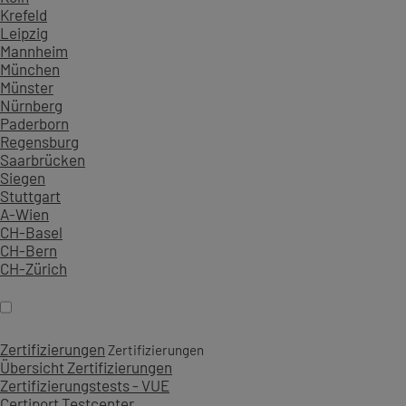
Krefeld
Leipzig
Mannheim
München
Münster
Nürnberg
Paderborn
Regensburg
Saarbrücken
Siegen
Stuttgart
A-Wien
CH-Basel
CH-Bern
CH-Zürich
Zertifizierungen
Zertifizierungen
Übersicht Zertifizierungen
Zertifizierungstests - VUE
Certiport Testcenter