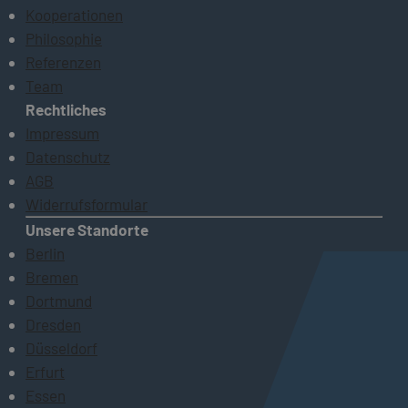
Kooperationen
Philosophie
Referenzen
Team
Rechtliches
Impressum
Datenschutz
AGB
Widerrufsformular
Unsere Standorte
Berlin
Bremen
Dortmund
Dresden
Düsseldorf
Erfurt
Essen